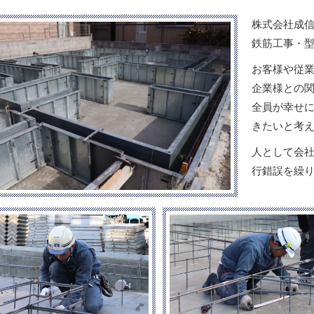
株式会社成信
鉄筋工事・
お客様や従
企業様との
全員が幸せ
きたいと考
人として会
行錯誤を繰