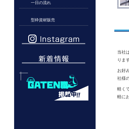
一日の流れ
型枠資材販売
当社
りま
お好
社様
軽く
軽に